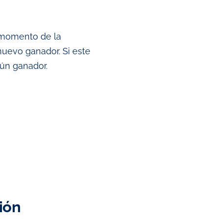
 momento de la
 nuevo ganador. Si este
gún ganador.
ión