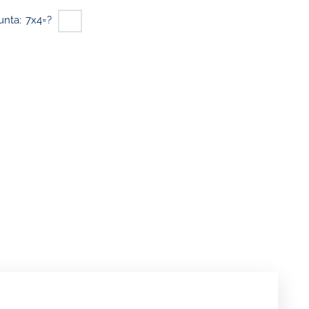
unta:
7x4=?