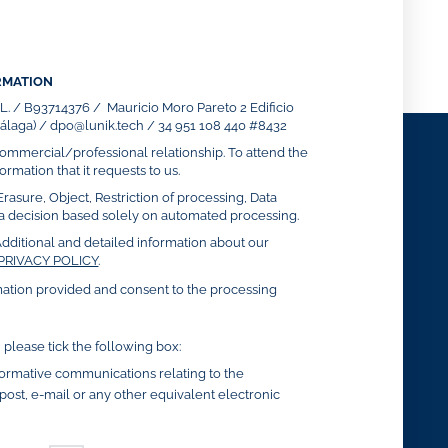
RMATION
S.L. / B93714376 / Mauricio Moro Pareto 2 Edificio
laga) / dpo@lunik.tech / 34 951 108 440 #8432
mmercial/professional relationship. To attend the
ormation that it requests to us.
Erasure, Object, Restriction of processing, Data
to a decision based solely on automated processing.
dditional and detailed information about our
PRIVACY POLICY
.
mation provided and consent to the processing
, please tick the following box:
nformative communications relating to the
y post, e-mail or any other equivalent electronic