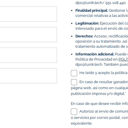
dpo@lunik.tech/ 951 108 440
Finalidad principal:
Gestionar l
comercial relativas a las activ
Legitimación:
Ejecución del co
interesado para el envío de 
Derechos:
Acceso, rectificació
oposición a su tratamiento, a
tratamiento automatizado de 
Información adicional:
Puede c
Política de Privacidad en
POLÍ
dpo@lunik.tech. También puede
He leído y acepto la polític
En caso de resultar ganador 
página web, así como en cualquie
publicación impresa y/o digital.*
En caso de que desee recibir inf
Autorizo al envío de comunic
o servicios por correo postal, co
equivalente.