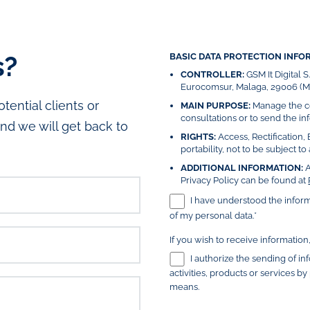
s?
BASIC DATA PROTECTION INFO
CONTROLLER:
GSM It Digital 
Eurocomsur, Malaga, 29006 (Má
ential clients or
MAIN PURPOSE:
Manage the co
consultations or to send the inf
nd we will get back to
RIGHTS:
Access, Rectification, 
portability, not to be subject 
ADDITIONAL INFORMATION:
A
Privacy Policy can be found at
I have understood the infor
of my personal data.*
If you wish to receive information
I authorize the sending of i
activities, products or services b
means.